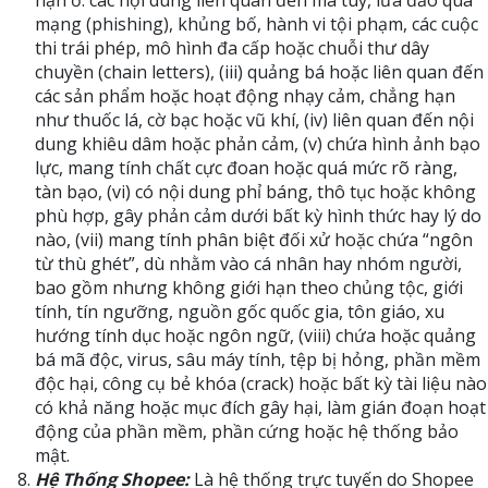
hạn ở: các nội dung liên quan đến ma túy, lừa đảo qua
mạng (phishing), khủng bố, hành vi tội phạm, các cuộc
thi trái phép, mô hình đa cấp hoặc chuỗi thư dây
chuyền (chain letters), (iii) quảng bá hoặc liên quan đến
các sản phẩm hoặc hoạt động nhạy cảm, chẳng hạn
như thuốc lá, cờ bạc hoặc vũ khí, (iv) liên quan đến nội
dung khiêu dâm hoặc phản cảm, (v) chứa hình ảnh bạo
lực, mang tính chất cực đoan hoặc quá mức rõ ràng,
tàn bạo, (vi) có nội dung phỉ báng, thô tục hoặc không
phù hợp, gây phản cảm dưới bất kỳ hình thức hay lý do
nào, (vii) mang tính phân biệt đối xử hoặc chứa “ngôn
từ thù ghét”, dù nhằm vào cá nhân hay nhóm người,
bao gồm nhưng không giới hạn theo chủng tộc, giới
tính, tín ngưỡng, nguồn gốc quốc gia, tôn giáo, xu
hướng tính dục hoặc ngôn ngữ, (viii) chứa hoặc quảng
bá mã độc, virus, sâu máy tính, tệp bị hỏng, phần mềm
độc hại, công cụ bẻ khóa (crack) hoặc bất kỳ tài liệu nào
có khả năng hoặc mục đích gây hại, làm gián đoạn hoạt
động của phần mềm, phần cứng hoặc hệ thống bảo
mật.
Hệ Thống Shopee:
Là hệ thống trực tuyến do Shopee