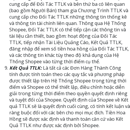
cung cấp để Đối Tác TTLK và bên thứ ba có liên quan
(bao gồm Người Bán) tham gia Chương Trình TTLK và
cung cấp cho Đối Tác TTLK những thông tin thống kê
và thông tin tài chính liên quan. Thông qua Hệ Thống
Shopee, Đối Tác TTLK có thể tiếp cận các thông tin và
tài liệu cần thiết, bao gồm: hoạt động của Đối Tác
TTLK, tiếp nhận Tài Liệu Quảng Cáo, Kết Quả TTLK,
đăng nhập để xem số tiền hoa hồng của Đối Tác TTLK,
và các thông tin khác tùy theo độ khả dụng của Hệ
Thống Shopee vào từng thời điểm cụ thể.
Kết Quả TTLK:
Là tất cả các Đơn Hàng Thành Công
tính được tính toán theo các quy tắc và phương pháp
được thiết lập trên Hệ Thống Shopee trong từng thời
điểm và Shopee có thể thiết lập, điều chỉnh hoặc diễn
giải trong từng thời điểm theo quyền quyết định riêng
và tuyệt đối của Shopee. Quyết định của Shopee về Kết
quả TTLK sẽ là quyết định cuối cùng, có tính kết luận và
ràng buộc đối với các bên cho mọi mục đích. Tiền Hoa
Hồng sẽ được xác định và thanh toán căn cứ vào Kết
Quả TTLK như được xác định bởi Shopee.