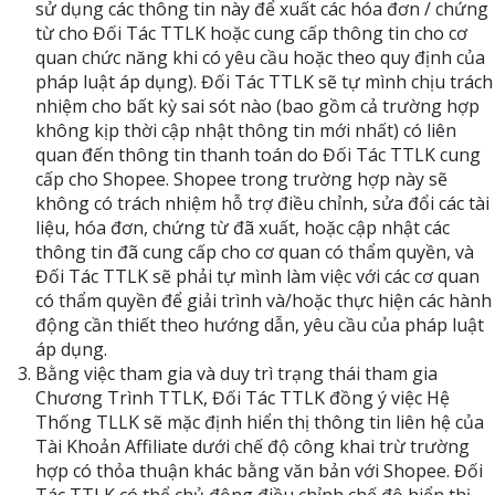
sử dụng các thông tin này để xuất các hóa đơn / chứng
từ cho Đối Tác TTLK hoặc cung cấp thông tin cho cơ
quan chức năng khi có yêu cầu hoặc theo quy định của
pháp luật áp dụng). Đối Tác TTLK sẽ tự mình chịu trách
nhiệm cho bất kỳ sai sót nào (bao gồm cả trường hợp
không kịp thời cập nhật thông tin mới nhất) có liên
quan đến thông tin thanh toán do Đối Tác TTLK cung
cấp cho Shopee. Shopee trong trường hợp này sẽ
không có trách nhiệm hỗ trợ điều chỉnh, sửa đổi các tài
liệu, hóa đơn, chứng từ đã xuất, hoặc cập nhật các
thông tin đã cung cấp cho cơ quan có thẩm quyền, và
Đối Tác TTLK sẽ phải tự mình làm việc với các cơ quan
có thẩm quyền để giải trình và/hoặc thực hiện các hành
động cần thiết theo hướng dẫn, yêu cầu của pháp luật
áp dụng.
Bằng việc tham gia và duy trì trạng thái tham gia
Chương Trình TTLK, Đối Tác TTLK đồng ý việc Hệ
Thống TLLK sẽ mặc định hiển thị thông tin liên hệ của
Tài Khoản Affiliate dưới chế độ công khai trừ trường
hợp có thỏa thuận khác bằng văn bản với Shopee. Đối