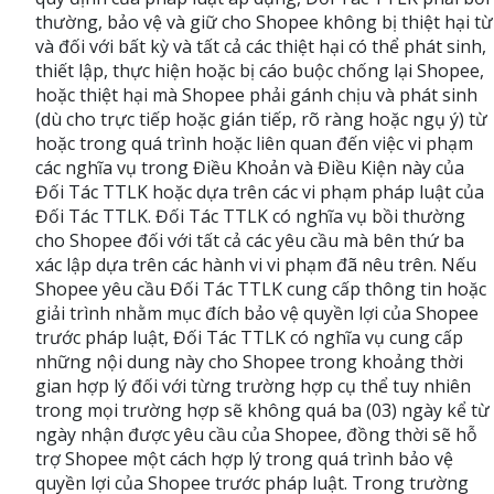
thường, bảo vệ và giữ cho Shopee không bị thiệt hại từ
và đối với bất kỳ và tất cả các thiệt hại có thể phát sinh,
thiết lập, thực hiện hoặc bị cáo buộc chống lại Shopee,
hoặc thiệt hại mà Shopee phải gánh chịu và phát sinh
(dù cho trực tiếp hoặc gián tiếp, rõ ràng hoặc ngụ ý) từ
hoặc trong quá trình hoặc liên quan đến việc vi phạm
các nghĩa vụ trong Điều Khoản và Điều Kiện này của
Đối Tác TTLK hoặc dựa trên các vi phạm pháp luật của
Đối Tác TTLK. Đối Tác TTLK có nghĩa vụ bồi thường
cho Shopee đối với tất cả các yêu cầu mà bên thứ ba
xác lập dựa trên các hành vi vi phạm đã nêu trên. Nếu
Shopee yêu cầu Đối Tác TTLK cung cấp thông tin hoặc
giải trình nhằm mục đích bảo vệ quyền lợi của Shopee
trước pháp luật, Đối Tác TTLK có nghĩa vụ cung cấp
những nội dung này cho Shopee trong khoảng thời
gian hợp lý đối với từng trường hợp cụ thể tuy nhiên
trong mọi trường hợp sẽ không quá ba (03) ngày kể từ
ngày nhận được yêu cầu của Shopee, đồng thời sẽ hỗ
trợ Shopee một cách hợp lý trong quá trình bảo vệ
quyền lợi của Shopee trước pháp luật. Trong trường