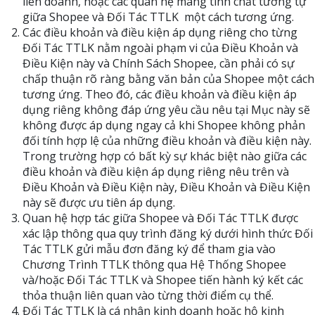
liên doanh, hoặc các quan hệ mang tính chất tương tự
giữa Shopee và Đối Tác TTLK một cách tương ứng.
Các điều khoản và điều kiện áp dụng riêng cho từng
Đối Tác TTLK nằm ngoài phạm vi của Điều Khoản và
Điều Kiện này và Chính Sách Shopee, cần phải có sự
chấp thuận rõ ràng bằng văn bản của Shopee một cách
tương ứng. Theo đó, các điều khoản và điều kiện áp
dụng riêng không đáp ứng yêu cầu nêu tại Mục này sẽ
không được áp dụng ngay cả khi Shopee không phản
đối tính hợp lệ của những điều khoản và điều kiện này.
Trong trường hợp có bất kỳ sự khác biệt nào giữa các
điều khoản và điều kiện áp dụng riêng nêu trên và
Điều Khoản và Điều Kiện này, Điều Khoản và Điều Kiện
này sẽ được ưu tiên áp dụng.
Quan hệ hợp tác giữa Shopee và Đối Tác TTLK được
xác lập thông qua quy trình đăng ký dưới hình thức Đối
Tác TTLK gửi mẫu đơn đăng ký để tham gia vào
Chương Trình TTLK thông qua Hệ Thống Shopee
và/hoặc Đối Tác TTLK và Shopee tiến hành ký kết các
thỏa thuận liên quan vào từng thời điểm cụ thể.
Đối Tác TTLK là cá nhân kinh doanh hoặc hộ kinh