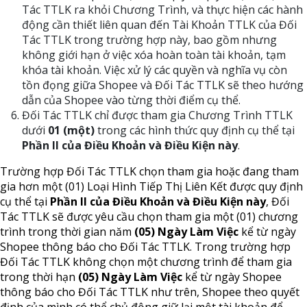
Tác TTLK ra khỏi Chương Trình, và thực hiện các hành
động cần thiết liên quan đến Tài Khoản TTLK của Đối
Tác TTLK trong trường hợp này, bao gồm nhưng
không giới hạn ở việc xóa hoàn toàn tài khoản, tạm
khóa tài khoản. Việc xử lý các quyền và nghĩa vụ còn
tồn đọng giữa Shopee và Đối Tác TTLK sẽ theo hướng
dẫn của Shopee vào từng thời điểm cụ thể.
Đối Tác TTLK chỉ được tham gia Chương Trình TTLK
dưới
01 (một)
trong các hình thức quy định cụ thể tại
Phần II của Điều Khoản và Điều Kiện này
.
Trường hợp Đối Tác TTLK chọn tham gia hoặc đang tham
gia hơn một (01) Loại Hình Tiếp Thị Liên Kết được quy định
cụ thể tại
Phần II của Điều Khoản và Điều Kiện này
, Đối
Tác TTLK sẽ được yêu cầu chọn tham gia một (01) chương
trình trong thời gian năm
(05) Ngày Làm Việc
kể từ ngày
Shopee thông báo cho Đối Tác TTLK. Trong trường hợp
Đối Tác TTLK không chọn một chương trình để tham gia
trong thời hạn
(05) Ngày Làm Việc
kể từ ngày Shopee
thông báo cho Đối Tác TTLK như trên, Shopee theo quyết