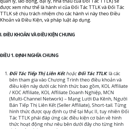
quản lý, lao động, đại lý, nhà thầu của Đối Tác TTLK) sẽ
được xem như thể là hành vi của Đối Tác TTLK và Đối Tác
TTLK sẽ chịu trách nhiệm cho các hành vi này theo Điều
Khoản và Điều Kiện, và pháp luật áp dụng.
I. ĐIỀU KHOẢN VÀ ĐIỀU KIỆN CHUNG
ĐIỀU 1. ĐỊNH NGHĨA CHUNG
Đối Tác Tiếp Thị Liên Kết
hoặc
Đối Tác TTLK
: là các
bên tham gia vào Chương Trình theo điều khoản và
điều kiện này dưới các hình thức bao gồm, KOL Affiliate
/ KOC Affiliate, KOL Affiliate Doanh Nghiệp, MCN
(Multi-Channel Network) – Mạng Lưới Đa Kênh, Người
Bán Tiếp Thị Liên Kết (Seller Affiliate), Short-tail. Từng
hình thức được quy định cụ thể tại Mục II, tuy nhiên Đối
Tác TTLK phái đáp ứng các điều kiện cơ bản về hình
thức hoạt động như nêu bên dưới đây cho từng hình