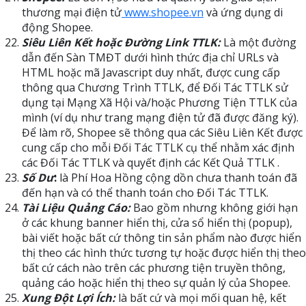
thương mại điện tử
www.shopee.vn
và ứng dụng di
động Shopee.
Siêu Liên Kết hoặc Đường Link TTLK:
Là một đường
dẫn đến Sàn TMĐT dưới hình thức địa chỉ URLs và
HTML hoặc mã Javascript duy nhất, được cung cấp
thông qua Chương Trình TTLK, để Đối Tác TTLK sử
dụng tại Mạng Xã Hội và/hoặc Phương Tiện TTLK của
mình (ví dụ như trang mạng điện tử đã được đăng ký).
Để làm rõ, Shopee sẽ thông qua các Siêu Liên Kết được
cung cấp cho mỗi Đối Tác TTLK cụ thể nhằm xác định
các Đối Tác TTLK và quyết định các Kết Quả TTLK .
Số Dư
:
là Phí Hoa Hồng cộng dồn chưa thanh toán đã
đến hạn và có thể thanh toán cho Đối Tác TTLK.
Tài Liệu Quảng Cáo:
Bao gồm nhưng không giới hạn
ở các khung banner hiển thị, cửa sổ hiển thị (popup),
bài viết hoặc bất cứ thông tin sản phẩm nào được hiển
thị theo các hình thức tương tự hoặc được hiển thị theo
bất cứ cách nào trên các phương tiện truyền thông,
quảng cáo hoặc hiển thị theo sự quản lý của Shopee.
Xung Đột Lợi Ích:
là bất cứ và mọi mối quan hệ, kết