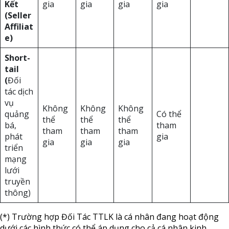
Kết
gia
gia
gia
gia
(Seller
Affiliat
e)
Short-
tail
(
Đối
tác dịch
vụ
Không
Không
Không
quảng
Có thể
thể
thể
thể
bá,
tham
tham
tham
tham
phát
gia
gia
gia
gia
triển
mạng
lưới
truyền
thông)
(*) Trường hợp Đối Tác TTLK là cá nhân đang hoạt động
dưới các hình thức có thể áp dụng cho cả cá nhân kinh