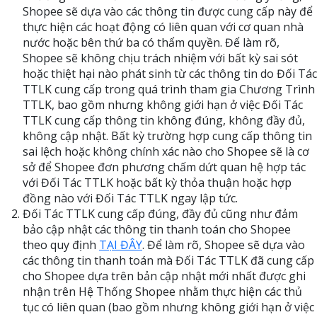
Shopee sẽ dựa vào các thông tin được cung cấp này để
thực hiện các hoạt động có liên quan với cơ quan nhà
nước hoặc bên thứ ba có thẩm quyền. Để làm rõ,
Shopee sẽ không chịu trách nhiệm với bất kỳ sai sót
hoặc thiệt hại nào phát sinh từ các thông tin do Đối Tác
TTLK cung cấp trong quá trình tham gia Chương Trình
TTLK, bao gồm nhưng không giới hạn ở việc Đối Tác
TTLK cung cấp thông tin không đúng, không đầy đủ,
không cập nhật. Bất kỳ trường hợp cung cấp thông tin
sai lệch hoặc không chính xác nào cho Shopee sẽ là cơ
sở để Shopee đơn phương chấm dứt quan hệ hợp tác
với Đối Tác TTLK hoặc bất kỳ thỏa thuận hoặc hợp
đồng nào với Đối Tác TTLK ngay lập tức.
Đối Tác TTLK cung cấp đúng, đầy đủ cũng như đảm
bảo cập nhật các thông tin thanh toán cho Shopee
theo quy định
TẠI ĐÂY
. Để làm rõ, Shopee sẽ dựa vào
các thông tin thanh toán mà Đối Tác TTLK đã cung cấp
cho Shopee dựa trên bản cập nhật mới nhất được ghi
nhận trên Hệ Thống Shopee nhằm thực hiện các thủ
tục có liên quan (bao gồm nhưng không giới hạn ở việc