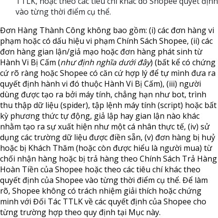
TTLK, hoặc theo các tiêu chí khác do Shopee quyết định
vào từng thời điểm cụ thể.
Đơn Hàng Thành Công không bao gồm: (i) các đơn hàng vi
phạm hoặc có dấu hiệu vi phạm Chính Sách Shopee, (ii) các
đơn hàng gian lận/giả mạo hoặc đơn hàng phát sinh từ
Hành Vi Bị Cấm (
như định nghĩa dưới đây
) (bất kể có chứng
cứ rõ ràng hoặc Shopee có căn cứ hợp lý để tự mình đưa ra
quyết định hành vi đó thuộc Hành Vi Bị Cấm), (iii) người
dùng được tạo ra bởi máy tính, chẳng hạn như bot, trình
thu thập dữ liệu (spider), tập lệnh máy tính (script) hoặc bất
kỳ phương thức tự động, giả lập hay gian lận nào khác
nhằm tạo ra sự xuất hiện như một cá nhân thực tế, (iv) sử
dụng các trường dữ liệu được điền sẵn, (v) đơn hàng bị huỷ
hoặc bị Khách Thăm (hoặc còn được hiểu là người mua) từ
chối nhận hàng hoặc bị trả hàng theo Chính Sách Trả Hàng
Hoàn Tiền của Shopee hoặc theo các tiêu chí khác theo
quyết định của Shopee vào từng thời điểm cụ thể. Để làm
rõ, Shopee không có trách nhiệm giải thích hoặc chứng
minh với Đối Tác TTLK về các quyết định của Shopee cho
từng trường hợp theo quy định tại Mục này.