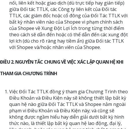
nối, liên kết hoặc giao dịch (dù trực tiếp hay gián tiếp)
giữa Đối tác TTLK, các Công ty liên kết của Đối tác
TTLK, các giám đốc hoặc cổ đông của Đối Tác TTLK với
bất kỳ nhân viên nào của Shopee vi phạm chính sách
của Shopee về Xung Đột Lợi Ích trong từng thời điểm
theo cách sẽ dẫn đến hoặc có thể dẫn đến các xung đột
lợi ích (dù cho rõ ràng hay tiềm ẩn) giữa Đối tác TTLK
với Shopee và/hoặc nhân viên của Shopee.
ĐIỀU 2. NGUYÊN TẮC CHUNG VỀ VIỆC XÁC LẬP QUAN HỆ KHI
THAM GIA CHƯƠNG TRÌNH
Việc Đối Tác TTLK đồng ý tham gia Chương Trình theo
Điều Khoản và Điều Kiện này sẽ không thiết lập bất kỳ
quan hệ nào giữa Đối Tác TTLK và Shopee nằm ngoài
phạm vi Điều Khoản và Điều Kiện này; và cũng sẽ
không được ngầm hiểu hay diễn giải dưới bất kỳ hình
thức nào, là thiết lập bất kỳ quan hệ lao động, đại lý,