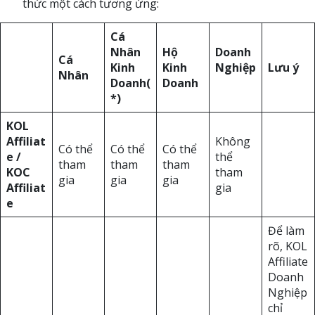
thức một cách tương ứng:
Cá
Nhân
Hộ
Doanh
Cá
Kinh
Kinh
Nghiệp
Lưu ý
Nhân
Doanh(
Doanh
*)
KOL
Affiliat
Không
Có thể
Có thể
Có thể
e /
thể
tham
tham
tham
KOC
tham
gia
gia
gia
Affiliat
gia
e
Để làm
rõ, KOL
Affiliate
Doanh
Nghiệp
chỉ