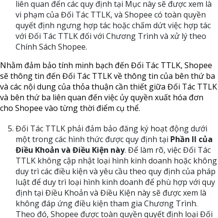
liên quan đến các quy định tại Mục này sẽ được xem là
vi phạm của Đối Tác TTLK, và Shopee có toàn quyền
quyết định ngưng hợp tác hoặc chấm dứt việc hợp tác
với Đối Tác TTLK đối với Chương Trình và xử lý theo
Chính Sách Shopee.
Nhằm đảm bảo tính minh bạch đến Đối Tác TTLK, Shopee
sẽ thông tin đến Đối Tác TTLK về thông tin của bên thứ ba
và các nội dung của thỏa thuận cần thiết giữa Đối Tác TTLK
và bên thứ ba liên quan đến việc ủy quyền xuất hóa đơn
cho Shopee vào từng thời điểm cụ thể.
Đối Tác TTLK phải đảm bảo đăng ký hoạt động dưới
một trong các hình thức được quy định tại
Phần II của
Điều Khoản và Điều Kiện này
. Để làm rõ, việc Đối Tác
TTLK không cập nhật loại hình kinh doanh hoặc không
duy trì các điều kiện và yêu cầu theo quy định của pháp
luật để duy trì loại hình kinh doanh để phù hợp với quy
định tại Điều Khoản và Điều Kiện này sẽ được xem là
không đáp ứng điều kiện tham gia Chương Trình.
Theo đó, Shopee được toàn quyền quyết định loại Đối