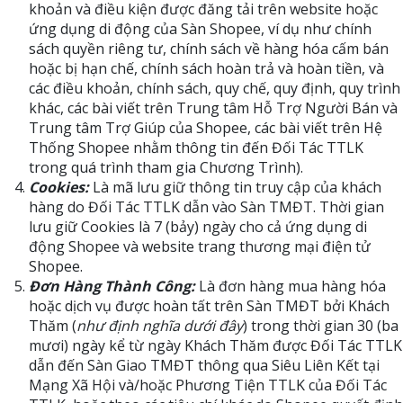
khoản và điều kiện được đăng tải trên website hoặc
ứng dụng di động của Sàn Shopee, ví dụ như chính
sách quyền riêng tư, chính sách về hàng hóa cấm bán
hoặc bị hạn chế, chính sách hoàn trả và hoàn tiền, và
các điều khoản, chính sách, quy chế, quy định, quy trình
khác, các bài viết trên Trung tâm Hỗ Trợ Người Bán và
Trung tâm Trợ Giúp của Shopee, các bài viết trên Hệ
Thống Shopee nhằm thông tin đến Đối Tác TTLK
trong quá trình tham gia Chương Trình).
Cookies:
Là mã lưu giữ thông tin truy cập của khách
hàng do Đối Tác TTLK dẫn vào Sàn TMĐT. Thời gian
lưu giữ Cookies là 7 (bảy) ngày cho cả ứng dụng di
động Shopee và website trang thương mại điện tử
Shopee.
Đơn Hàng Thành Công:
Là đơn hàng mua hàng hóa
hoặc dịch vụ được hoàn tất trên Sàn TMĐT bởi Khách
Thăm (
như định nghĩa dưới đây
) trong thời gian 30 (ba
mươi) ngày kể từ ngày Khách Thăm được Đối Tác TTLK
dẫn đến Sàn Giao TMĐT thông qua Siêu Liên Kết tại
Mạng Xã Hội và/hoặc Phương Tiện TTLK của Đối Tác