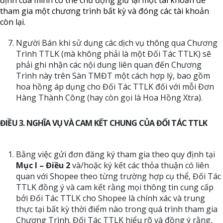
định của mình có thể chủ động giữ lại một tài khoản để
tham gia một chương trình bất kỳ và đóng các tài khoản
còn lại.
Người Bán khi sử dụng các dịch vụ thông qua Chương
Trình TTLK (mà không phải là một Đối Tác TTLK) sẽ
phải ghi nhận các nội dung liên quan đến Chương
Trình này trên Sàn TMĐT một cách hợp lý, bao gồm
hoa hồng áp dụng cho Đối Tác TTLK đối với mỗi Đơn
Hàng Thành Công (hay còn gọi là Hoa Hồng Xtra).
ĐIỀU 3. NGHĨA VỤ VÀ CAM KẾT CHUNG CỦA ĐỐI TÁC TTLK
Bằng việc gửi đơn đăng ký tham gia theo quy định tại
Mục I – Điều 2
và/hoặc ký kết các thỏa thuận có liên
quan với Shopee theo từng trường hợp cụ thể, Đối Tác
TTLK đồng ý và cam kết rằng mọi thông tin cung cấp
bởi Đối Tác TTLK cho Shopee là chính xác và trung
thực tại bất kỳ thời điểm nào trong quá trình tham gia
Chương Trình. Đối Tác TTLK hiểu rõ và đồng ý rằng,