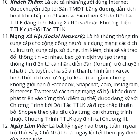
Khách Thăm:
Là các cá nhân/người dùng Internet
được chuyển tiếp tới Sàn TMĐT bằng đường dẫn kích
hoạt khi nhấp chuột vào các Siêu Liên Kết do Đối Tác
TTLK đăng trên Mạng Xã Hội và/hoặc Phương Tiện
TTLK của Đối Tác TTLK.
Mạng
Xã Hội (Social Network)
:
Là hệ thống thông tin
cung cấp cho cộng đồng người sử dụng mạng các dịch
vụ lưu trữ, cung cấp, sử dụng, tìm kiếm, chia sẻ và trao
đổi thông tin với nhau, bao gồm dịch vụ tạo trang
thông tin điện tử cá nhân, diễn đàn (forum), trò chuyện
(chat) trực tuyến, chia sẻ âm thanh, hình ảnh và các
hình thức dịch vụ tương tự khác (bao gồm nhưng
không giới hạn ở Facebook, Snapchat, Zalo, Instagram,
Pinterest, Twitter và các trang mạng xã hội khác được
phát triển vào từng thời điểm cụ thể) được đăng ký với
Chương Trình bởi Đối Tác TTLK và được chấp thuận
bởi Shopee theo yêu cầu của từng loại chương trình
thuộc Chương Trình TTLK quy định tại Chương III
.
Ngày Làm Việc:
Là bất kỳ ngày nào trong tuần, ngoại
trừ thứ Bảy, Chủ Nhật hoặc ngày lễ/Tết theo quy định
của pháp luật.