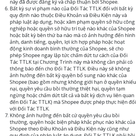
này đã được đăng ký và chấp thuận bởi Shopee.
Bất kỳ sự vi phạm nào của Đối Tác TTLK đối với bất kỳ
quy định nào thuộc Điều Khoản và Điều Kiện này và
pháp luật áp dụng, hoặc xâm phạm quyền sở hữu công
nghiệp hoặc quyền sở hữu trí tuệ nào khác của Shopee
hoặc bất kỳ bên thứ ba nào mà có ảnh hưởng đến hình
ảnh, danh tiếng, quyền, lợi ích hợp pháp hoặc hoạt
động kinh doanh bình thường của Shopee, sẽ cho
phép Shopee ngay lập tức chấm dứt tư cách của Đối
Tác TTLK tại Chương Trình này mà không cần phải có
thông báo đến cho Đối Tác TTLK. Điều này sẽ không
ảnh hưởng đến bất kỳ quyền bổ sung nào khác của
Shopee (bao gồm nhưng không giới hạn ở quyền khiếu
nại, quyền yêu cầu bồi thường thiệt hại, quyền tạm
ngừng hoặc chấm dứt tất cả và bất kỳ dịch vụ liên quan
đến Đối Tác TTLK) mà Shopee được phép thực hiện đối
với Đối Tác TTLK.
Không ảnh hưởng đến bất cứ quyền yêu cầu bồi
thường, quyền hoặc biện pháp khắc phục nào khác của
Shopee theo Điều Khoản và Điều Kiện này cũng như
quy định của pháp luật áp dụng, Đối Tác TTLK phải bồi