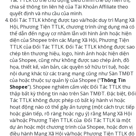
Tác TTLK có thể chủ động điều chỉnh chế độ hiển thị,
chia sẻ thông tin liên hệ của Tài Khoản Affiliate theo
quyết định và nhu cầu của mình.
Đối Tác TTLK không được tạo và/hoặc duy trì Mạng Xã
Hội, Phương Tiện TTLK, chương trình ứng dụng mà có
thể dẫn đến nguy cơ nhầm lẫn với hình ảnh hoặc hiện
diện của Shopee trên các Mạng Xã Hội, Phương Tiện
TTLK của Đối Tác TTLK. Đối Tác TTLK không được sao
chép tên thương hiệu, logo, hình ảnh hoặc hiện diện
của Shopee, cũng như không được sao chép ảnh, đồ
họa, thiết kế, văn bản, các quyền sở hữu trí tuệ, hoặc
nội dung khác từ các trang mạng cũng như Sàn TMĐT
của hoặc thuộc sự quản lý của Shopee (“
Thông Tin
Shopee
”). Shopee nghiêm cấm việc Đối Tác TTLK thu
thập bất kỳ thông tin nào trên Sàn TMĐT. Đặc biệt, Đối
Tác TTLK không được phép có bất kỳ hành vi hoặc
hoạt động nào có thể gây ấn tượng (một cách trực tiếp
hoặc gián tiếp, rõ ràng hoặc ngụ ý) rằng Mạng Xã Hội
và/hoặc Phương Tiện TTLK của Đối Tác TTLK là một
dự án hoặc một chương trình của Shopee, hoặc đơn vị
điều hành Mạng Xã Hội và/hoặc Phương Tiện TTLK đó