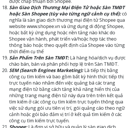
được chấp thuận bởi Shopee.
Sàn Giao Dịch Thương Mại Điện Tử hoặc Sàn TMĐT
hoặc Sàn Shopee (tùy vào từng ngữ cảnh cụ thể):
có
nghĩa là sàn giao dịch thương mại điện tử Shopee qua
website www.shopee.vn và ứng dụng di động Shopee,
hoặc bất kỳ ứng dụng hoặc nền tảng nào khác do
Shopee vận hành, phát triển và/hoặc hợp tác theo
thông báo hoặc theo quyết định của Shopee vào từng
thời điểm cụ thể
Sản Phẩm Trên Sàn TMĐT:
Là hàng hóa/dịch vụ được
chào bán, bán và phân phối hợp lệ trên Sàn TMĐT.
SEM (Search Engines Marketing):
Là tiếp thị bằng
công cụ tìm kiếm và bao gồm bất kỳ hình thức tiếp thị
trực tuyến nào nhắm đến việc quảng bá các trang
mạng điện tử bằng cách tăng khả năng hiển thị của
những trang mạng điện tử này dựa trên trên kết quả
tìm kiếm ở các công cụ tìm kiếm trực tuyến thông qua
việc sử dụng gói ưu tiên vị trí, gói quảng cáo theo ngữ
cảnh hoặc gói bảo đảm vị trí ở kết quả tìm kiếm ở các
công cụ tìm kiếm trực tuyến.
Shopee:
Là đơn vị sở hữu và quản lý sàn giao dịch