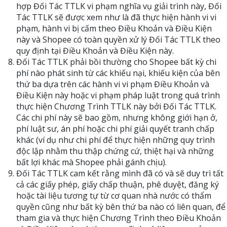
hợp Đối Tác TTLK vi phạm nghĩa vụ giải trình này, Đối
Tác TTLK sẽ được xem như là đã thực hiện hành vi vi
phạm, hành vi bị cấm theo Điều Khoản và Điều Kiện
này và Shopee có toàn quyền xử lý Đối Tác TTLK theo
quy định tại Điều Khoản và Điều Kiện này.
Đối Tác TTLK phải bồi thường cho Shopee bất kỳ chi
phí nào phát sinh từ các khiếu nại, khiếu kiện của bên
thứ ba dựa trên các hành vi vi phạm Điều Khoản và
Điều Kiện này hoặc vi phạm pháp luật trong quá trình
thực hiện Chương Trình TTLK này bởi Đối Tác TTLK.
Các chi phí này sẽ bao gồm, nhưng không giới hạn ở,
phí luật sư, án phí hoặc chi phí giải quyết tranh chấp
khác (ví dụ như chi phí để thực hiện những quy trình
độc lập nhằm thu thập chứng cứ, thiệt hại và những
bất lợi khác mà Shopee phải gánh chịu).
Đối Tác TTLK cam kết rằng mình đã có và sẽ duy trì tất
cả các giấy phép, giấy chấp thuận, phê duyệt, đăng ký
hoặc tài liệu tương tự từ cơ quan nhà nước có thẩm
quyền cũng như bất kỳ bên thứ ba nào có liên quan, để
tham gia và thực hiện Chương Trình theo Điều Khoản