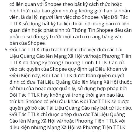
có liên quan với Shopee theo bất kỳ cách thức hoặc
hình thức nào bao gồm nhưng không giới hạn là nhân
viên, là đại lý, người làm việc cho Shopee. Việc Đối Tác
TTLK sử dụng bất kỳ tài liệu hoặc nội dung nào có liên
quan đến hoặc phát sinh từ Thông Tin Shopee đều cần
phải có sự đồng ý trước một cách rõ ràng bằng văn
bản của Shopee.
Đối Tác TTLK chịu trách nhiệm cho việc đưa các Tài
Liệu Quảng Cáo lên Mạng Xã Hội và/hoặc Phương Tiện
TTLK đã đăng ký trong Chương Trình TTLK. Căn cứ
vào các quyền của Shopee quy định tại Điều Khoản và
Điều Kiện này, Đối Tác TTLK được toàn quyền quyết
định có đưa Tài Liệu Quảng Cáo lên Mạng Xã Hội thuộc
sở hữu của hoặc được quản lý, sử dụng hợp pháp bởi
Đối Tác TTLK hay không và trong thời gian bao lâu,
trừ khi Shopee có yêu cầu khác. Đối Tác TTLK sẽ được
quyền gỡ bỏ các Tài Liệu Quảng Cáo này bất cứ lúc nào.
Đối Tác TTLK chỉ được phép đưa các Tài Liệu Quảng
Cáo lên Mạng Xã Hội và/hoặc Phương Tiện TTLK với
điều kiện những Mạng Xã Hội và Phương Tiện TTLK