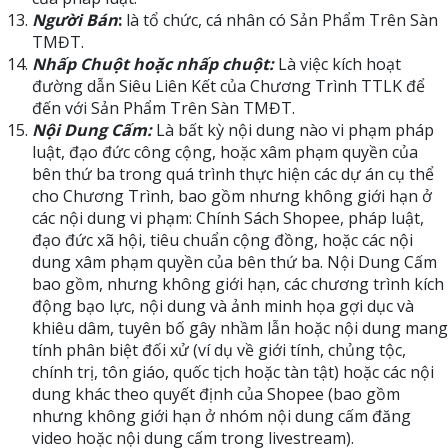
Người Bán
:
là tổ chức, cá nhân có Sản Phẩm Trên Sàn
TMĐT.
Nhấp Chuột hoặc nhấp chuột:
Là việc kích hoạt
đường dẫn Siêu Liên Kết của Chương Trình TTLK để
đến với Sản Phẩm Trên Sàn TMĐT.
Nội Dung Cấm:
Là bất kỳ nội dung nào vi phạm pháp
luật, đạo đức công cộng, hoặc xâm phạm quyền của
bên thứ ba trong quá trình thực hiện các dự án cụ thể
cho Chương Trình, bao gồm nhưng không giới hạn ở
các nội dung vi phạm: Chính Sách Shopee, pháp luật,
đạo đức xã hội, tiêu chuẩn cộng đồng, hoặc các nội
dung xâm phạm quyền của bên thứ ba. Nội Dung Cấm
bao gồm, nhưng không giới hạn, các chương trình kích
động bạo lực, nội dung và ảnh minh họa gợi dục và
khiêu dâm, tuyên bố gây nhầm lẫn hoặc nội dung mang
tính phân biệt đối xử (ví dụ về giới tính, chủng tộc,
chính trị, tôn giáo, quốc tịch hoặc tàn tật) hoặc các nội
dung khác theo quyết định của Shopee (bao gồm
nhưng không giới hạn ở nhóm nội dung cấm đăng
video hoặc nội dung cấm trong livestream).