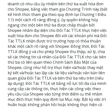
doanh có nhu cầu ủy nhiệm bên thứ ba xuất hóa đơn
cho Shopee, bằng việc tham gia Chương Trình này (bất
kể hình thức tham gia theo quy định tại Chương I Điều
1.1) một cách rõ ràng đồng ý, ủy quyền không hủy
ngang cho một bên thứ ba được chấp thuận bởi
Shopee nhằm đại diện cho Đối Tác TTLK thực hiện việc
xuất hóa đơn cho Shopee đối với các khoản phí mà Đối
Tác TTLK nhận được trừ trường hợp có thỏa thuận
khác một cách rõ ràng với Shopee. Đồng thời, Đối Tác
TTLK đồng ý và cho phép Shopee thu thập, xử lý, chia
sẻ các thông tin cá nhân của Đối Tác TTLK cho các bên
thứ ba có liên quan theo Chính Sách Bảo Mật của
Shopee, cũng như hỗ trợ thực hiện và/hoặc thay mặt
ký kết và/hoặc tạo lập các tài liệu và/hoặc văn bản liên
quan giữa Đối Tác TTLK và bên thứ ba nêu trên (nếu
áp dụng). Đối Tác TTLK sẽ bằng nỗ lực tối đa của mình
cung cấp các thông tin, thực hiện các công việc theo
yêu cầu của Shopee vào từng thời điểm cụ thể nhằm
mục đích thực hiện quy định tại Mục này. Bất kỳ việc trì
hoãn hoặc không phản hồi hoặc không thực hiện có