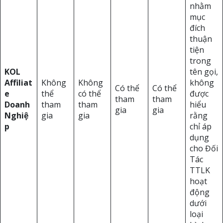
nhằm
mục
đích
thuận
tiện
trong
KOL
tên gọi,
Affiliat
Không
Không
không
Có thể
Có thể
e
thể
có thể
được
tham
tham
Doanh
tham
tham
hiểu
gia
gia
Nghiệ
gia
gia
rằng
p
chỉ áp
dụng
cho Đối
Tác
TTLK
hoạt
động
dưới
loại