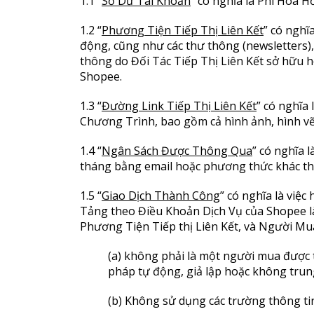
1.1 “
Số Dư Tài Khoản
” có nghĩa là Phí Hoa 
1.2 “
Phương Tiện Tiếp Thị Liên Kết
” có nghĩ
động, cũng như các thư thông (newsletters), 
thông do Đối Tác Tiếp Thị Liên Kết sở hữu h
Shopee.
1.3 “
Đường Link Tiếp Thị Liên Kết
” có nghĩa
Chương Trình, bao gồm cả hình ảnh, hình vẽ,
1.4 “
Ngân Sách Được Thông Qua
” có nghĩa 
tháng bằng email hoặc phương thức khác th
1.5 “
Giao Dịch Thành Công
” có nghĩa là việ
Tảng theo Điều Khoản Dịch Vụ của Shopee là
Phương Tiện Tiếp thị Liên Kết, và Người Mu
(a) không phải là một người mua được 
pháp tự động, giả lập hoặc không tru
(b) Không sử dụng các trường thông tin