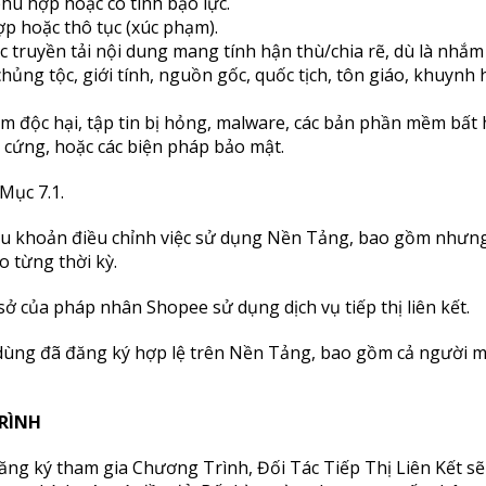
hù hợp hoặc có tính bạo lực.
ợp hoặc thô tục (xúc phạm).
oặc truyền tải nội dung mang tính hận thù/chia rẽ, dù là n
chủng tộc, giới tính, nguồn gốc, quốc tịch, tôn giáo, khuy
 độc hại, tập tin bị hỏng, malware, các bản phần mềm bất h
cứng, hoặc các biện pháp bảo mật.
Mục 7.1.
điều khoản điều chỉnh việc sử dụng Nền Tảng, bao gồm nhưn
 từng thời kỳ.
 sở của pháp nhân Shopee sử dụng dịch vụ tiếp thị liên kết.
i dùng đã đăng ký hợp lệ trên Nền Tảng, bao gồm cả người 
RÌNH
đăng ký tham gia Chương Trình, Đối Tác Tiếp Thị Liên Kết s