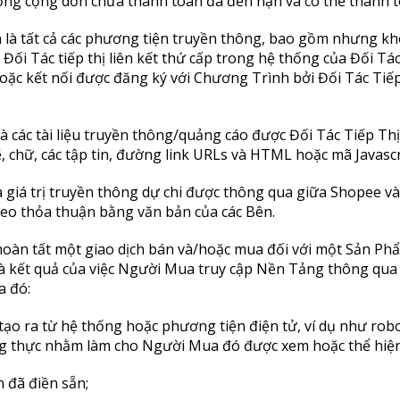
Hồng cộng dồn chưa thanh toán đã đến hạn và có thể thanh to
a là tất cả các phương tiện truyền thông, bao gồm nhưng kh
Đối Tác tiếp thị liên kết thứ cấp trong hệ thống của Đối Tá
oặc kết nối được đăng ký với Chương Trình bởi Đối Tác Tiếp
 là các tài liệu truyền thông/quảng cáo được Đối Tác Tiếp T
 chữ, các tập tin, đường link URLs và HTML hoặc mã Javascr
là giá trị truyền thông dự chi được thông qua giữa Shopee v
eo thỏa thuận bằng văn bản của các Bên.
c hoàn tất một giao dịch bán và/hoặc mua đối với một Sản 
 kết quả của việc Người Mua truy cập Nền Tảng thông qua 
a đó:
tạo ra từ hệ thống hoặc phương tiện điện tử, ví dụ như ro
ng thực nhằm làm cho Người Mua đó được xem hoặc thể hiện 
 đã điền sẵn;