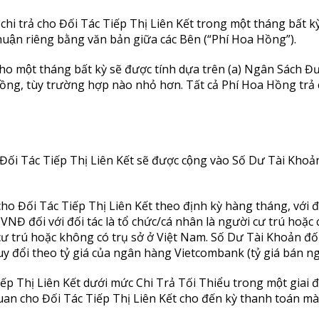
ẽ chi trả cho Đối Tác Tiếp Thị Liên Kết trong một tháng bất kỳ
ận riêng bằng văn bản giữa các Bên (“Phí Hoa Hồng”).
ho một tháng bất kỳ sẽ được tính dựa trên (a) Ngân Sách Đ
̀ng, tùy trường hợp nào nhỏ hơn. Tất cả Phí Hoa Hồng trả
Đối Tác Tiếp Thị Liên Kết sẽ được cộng vào Số Dư Tài Khoả
cho Đối Tác Tiếp Thị Liên Kết theo định kỳ hàng tháng, với đi
5.000 VNĐ đối với đối tác là tổ chức/cá nhân là người cư trú ho
cư trú hoặc không có trụ sở ở Việt Nam. Số Dư Tài Khoản đố
 đổi theo tỷ giá của ngân hàng Vietcombank (tỷ giá bán ngo
iếp Thị Liên Kết dưới mức Chi Trả Tối Thiểu trong một giai 
quan cho Đối Tác Tiếp Thị Liên Kết cho đến kỳ thanh toán mà