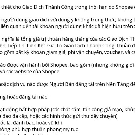
ần thiết cho Giao Dịch Thành Công trong thời hạn do Shopee 
à người dùng giao dịch với dụng ý không trung thực, không 
 liên quan đến tài khoản người dùng khác đã hiện hữu trên
ó nghĩa là tổng giá trị thuần hàng tháng của các Giao Dịc
ện Tiếp Thị Liên Kết. Giá Trị Giao Dịch Thành Công Thuần đ
gồm bất kỳ khoản giảm giá, phí vận chuyển, voucher, và các
g nào được vận hành bởi Shopee, bao gồm (nhưng không giớ
và các website của Shopee.
a hoặc dịch vụ nào được Người Bán đăng tải trên Nền Tảng 
ung hoặc đăng tải nào:
ạt động bất hợp pháp (các chất cấm, tấn công giả mạo, khủn
a đảo đa cấp, hoặc các hình thức gửi thư dây chuyền).
c lá, đánh bạc, hoặc vũ khí.
không phù hợp thuần phong mỹ tục.