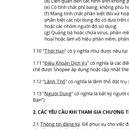
(d) Liên quan đến các hình ảnh không p
(e) Có tính chất phỉ bang, không phù h
(f) Mang tính chất phân biệt đối xử h
phân biệt các nội dung đó có dựa trên 
hoặc các nhóm người đó sử dụng.
(g) Quảng bá hoặc chứa virus, phần mềm
hoại hoặc làm vô hiệu phần mềm, phần 
1.10 “
Thời Hạn
” có ý nghĩa như được nêu tại 
1.11 “
Điều Khoản Dịch Vụ
” có nghĩa là các 
chế được Shopee áp dụng hoặc cập nhật theo
1.12 “
Lãnh Thổ
” có nghĩa là lãnh thổ đặt trụ
1.13 “
Người Dùng
” có nghĩa là bất kỳ ngườ
Bán”).
2.
CÁC YÊU CẦU KHI THAM GIA CHƯƠNG T
2.1
Thông tin đăng ký
. Để phục vụ cho việc 