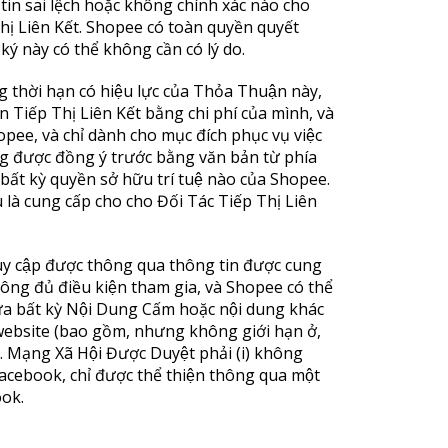
tin sai lệch hoặc không chính xác nào cho
ị Liên Kết. Shopee có toàn quyền quyết
ký này có thể không cần có lý do.
ời hạn có hiệu lực của Thỏa Thuận này,
ếp Thị Liên Kết bằng chi phí của mình, và
ee, và chỉ dành cho mục đích phục vụ việc
ược đồng ý trước bằng văn bản từ phía
́t kỳ quyền sở hữu trí tuệ nào của Shopee.
ểu là cung cấp cho cho Đối Tác Tiếp Thị Liên
truy cập được thông qua thông tin được cung
g đủ điều kiện tham gia, và Shopee có thể
a bất kỳ Nội Dung Cấm hoặc nội dung khác
 website (bao gồm, nhưng không giới hạn ở,
 Mạng Xã Hội Được Duyệt phải (i) không
 Facebook, chỉ được thể thiện thông qua một
ook.