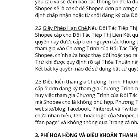
yêu cầu và sẽ đảm bảo các thông tin đó là đú
Shopee sẽ là cơ sở để Shopee đơn phương ch
định chấp nhận hoặc từ chối đăng ký của Đối 
2.2
Giấy Phép Hạn Chế.
Nếu Đối Tác Tiếp Thị L
Shopee cấp cho Đối Tác Tiếp Thị Liên Kết quyền
quyền này được cấp trên nguyên tắc không độ
tham gia vào Chương Trình của Đối Tác Tiếp 
Shopee, chỉnh sửa hoặc thay đổi hoặc tạo ra 
Trừ khi được quy định rõ tại Thỏa Thuận n
Kết bất kỳ quyền nào để sử dụng bất cứ quyê
2.3
Điều kiện tham gia Chương Trình
. Phương
cấp ở đơn đăng ký tham gia Chương Trình củ
hủy việc tham gia Chương Trình của Đối Tác T
mà Shopee cho là không phù hợp. Phương Tiệ
website/blog, Facebook, Pinterest và Twitter) k
chứa nhãn hiệu, tên, hoặc logo của Shopee, h
“fan page” và không thông qua “trang cá nhân
3.
PHÍ HOA HỒNG VÀ ĐIỀU KHOẢN THANH