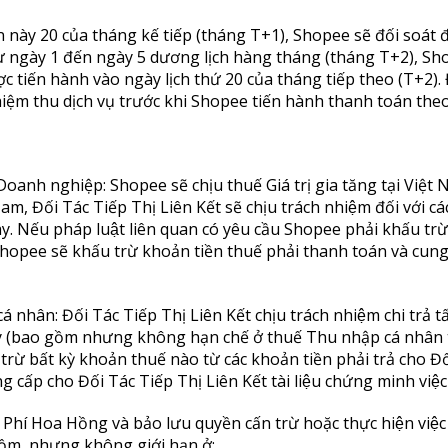
ến này 20 của tháng kế tiếp (tháng T+1), Shopee sẽ đối soát
Từ ngày 1 đến ngày 5 dương lịch hàng tháng (tháng T+2), Sh
c tiến hành vào ngày lịch thứ 20 của tháng tiếp theo (T+2). Đ
iệm thu dịch vụ trước khi Shopee tiến hành thanh toán theo 
 Doanh nghiệp: Shopee sẽ chịu thuế Giá trị gia tăng tại Việt 
iệt Nam, Đối Tác Tiếp Thị Liên Kết sẽ chịu trách nhiệm đối vớ
Nếu pháp luật liên quan có yêu cầu Shopee phải khấu trừ bâ
Shopee sẽ khấu trừ khoản tiền thuế phải thanh toán và cung c
 nhân: Đối Tác Tiếp Thị Liên Kết chịu trách nhiệm chi trả tấ
ày (bao gồm nhưng không hạn chế ở thuế Thu nhập cá nhân t
ừ bất kỳ khoản thuế nào từ các khoản tiền phải trả cho Đ
g cấp cho Đối Tác Tiếp Thị Liên Kết tài liệu chứng minh việc
hí Hoa Hồng và bảo lưu quyền cấn trừ hoặc thực hiện việc
gồm, nhưng không giới hạn ở: