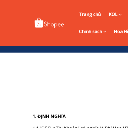
Trang chủ
KOL
Chính sách
Hoa H
1.
ĐỊNH NGHĨA