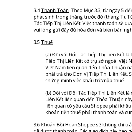
3.4
Thanh Toán
. Theo Mục 3.3, từ ngày 5 đ
phát sinh trong tháng trước đó (tháng T). 
Tác Tiếp Thị Liên Kết. Việc thanh toán sẽ đượ
vui lòng gửi đầy đủ hóa đơn và biên bản ngh
3.5
Thuế
.
(a) Đối với Đối Tác Tiếp Thị Liên Kết là
Tiếp Thị Liên Kết có trụ sở ngoài V
Việt Nam liên quan đến Thỏa Thuận này. 
phải trả cho Đơn Vị Tiếp Thị Liên Kết, 
chứng minh việc khấu trừ/nộp thuế.
(b) Đối với Đối Tác Tiếp Thị Liên Kết là cá
Liên Kết liên quan đến Thỏa Thuận n
liên quan có yêu cầu Shopee phải khấu tr
khoản tiền thuế phải thanh toán và cun
3.6
Khoản Bồi Hoàn.
Shopee sẽ không chi trả P
đã được thanh toán. Các giao dịch này bao 