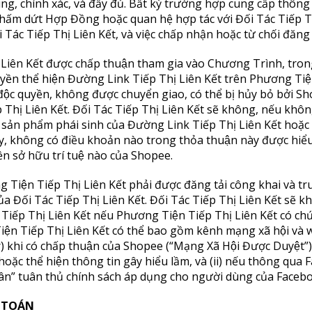
ng, chính xác, và đầy đủ. Bất kỳ trường hợp cung cấp thông 
ấm dứt Hợp Đồng hoặc quan hệ hợp tác với Đối Tác Tiếp Th
Tác Tiếp Thị Liên Kết, và việc chấp nhận hoặc từ chối đăng 
iên Kết được chấp thuận tham gia vào Chương Trình, trong th
 thể hiện Đường Link Tiếp Thị Liên Kết trên Phương Tiện Ti
c quyền, không được chuyển giao, có thể bị hủy bỏ bởi Shop
Thị Liên Kết. Đối Tác Tiếp Thị Liên Kết sẽ không, nếu không đ
sản phẩm phái sinh của Đường Link Tiếp Thị Liên Kết hoặc bâ
ày, không có điều khoản nào trong thỏa thuận này được hi
̀n sở hữu trí tuệ nào của Shopee.
 Tiện Tiếp Thị Liên Kết phải được đăng tải công khai và 
a Đối Tác Tiếp Thị Liên Kết. Đối Tác Tiếp Thị Liên Kết sẽ khôn
iếp Thị Liên Kết nếu Phương Tiện Tiếp Thị Liên Kết có chứ
n Tiếp Thị Liên Kết có thể bao gồm kênh mạng xã hội và
hi có chấp thuận của Shopee (“Mạng Xã Hội Được Duyệt”).
oặc thể hiện thông tin gây hiểu lầm, và (ii) nếu thông qua
” tuân thủ chính sách áp dụng cho người dùng của Faceb
 TOÁN