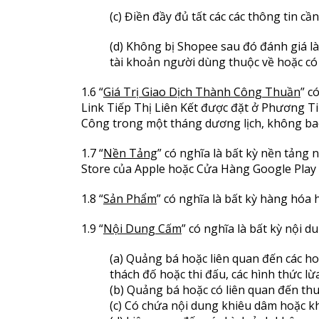
(c) Điền đầy đủ tất các các thông tin c
(d) Không bị Shopee sau đó đánh giá l
tài khoản người dùng thuộc về hoặc có
1.6 “
Giá Trị Giao Dịch Thành Công Thuần
” c
Link Tiếp Thị Liên Kết được đặt ở Phương Ti
Công trong một tháng dương lịch, không bao 
1.7 “
Nền Tảng
” có nghĩa là bất kỳ nền tản
Store của Apple hoặc Cửa Hàng Google Play 
1.8 “
Sản Phẩm
” có nghĩa là bất kỳ hàng hó
1.9 “
Nội Dung Cấm
” có nghĩa là bất kỳ nội d
(a) Quảng bá hoặc liên quan đến các ho
thách đố hoặc thi đấu, các hình thức lừ
(b) Quảng bá hoặc có liên quan đến thuố
(c) Có chứa nội dung khiêu dâm hoặc 